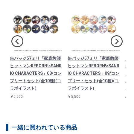
ト
缶バッジ57ミリ「家庭教師
缶バッジ57ミリ「家庭教師
アク
B
ヒットマンREBORN!×SANR
ヒットマンREBORN!×SANR
師ヒ
TE
IO CHARACTERS」08/コン
IO CHARACTERS」09/コン
NRI
ポム
プリートセット(全10種)(コ
プリートセット(全10種)(コ
リボ
ラボイラスト)
ラボイラスト)
ェニ
ポム
￥5,500
￥5,500
￥1,9
一緒に買われている商品