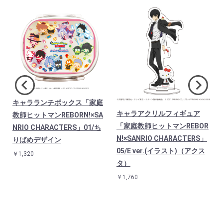
キャラランチボックス「家庭
キャラアクリルフィギュア
教師ヒットマンREBORN!×SA
R
「家庭教師ヒットマンREBOR
NRIO CHARACTERS」01/ち
N!×SANRIO CHARACTERS」
りばめデザイン
05/E ver.(イラスト)（アクス
￥1,320
タ）
￥1,760