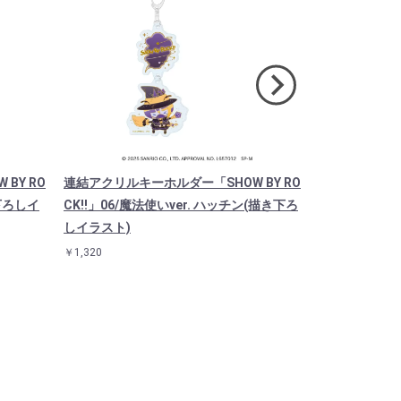
BY RO
連結アクリルキーホルダー「SHOW BY RO
キャラアクリル
き下ろしイ
CK!!」06/魔法使いver. ハッチン(描き下ろ
CK!!」14/
しイラスト)
スタ）
￥1,320
￥1,925