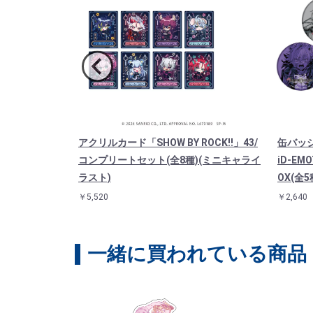
Y ROCK!!」
アクリルカード「SHOW BY ROCK!!」43/
缶バッジ「
D(描き下ろしイ
コンプリートセット(全8種)(ミニキャライ
iD-E
ラスト)
OX(全5
￥5,520
￥2,640
一緒に買われている商品