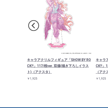
OW BY RO
キャラアクリルフィギュア「SHOW BY RO
キャラア
はんver. 919
CK!!」117/桜ver. 双循(描き下ろしイラス
CK!!」
）
ト)（アクスタ）
（アク
￥1,925
￥1,925