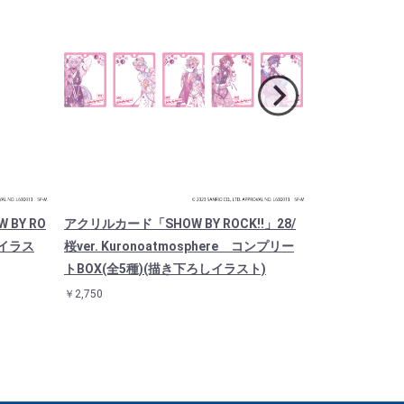
BY RO
アクリルカード「SHOW BY ROCK!!」28/
プレミアム 
ろしイラス
桜ver. Kuronoatmosphere コンプリー
HOW BY ROCK
トBOX(全5種)(描き下ろしイラスト)
sphere(描
￥2,750
￥3,850