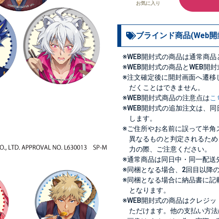
お気に入り
ブラインド商品(Web開
※WEB開封式の商品は通常商
※WEB開封式の商品とWEB開
※注文確定後に開封画面へ遷移
だくことはできません。
※WEB開封式商品の注意点は
こ
※WEB開封式の追加注文は、
します。
※ご住所やお名前に誤って半角
異なるものと判定されるため
力の際、ご注意ください。
※通常商品は同日中・同一配送
※同梱となる場合、2回目以降
※同梱となる場合に納品書に記
となります。
※WEB開封式の商品はクレジ
ただけます。他の支払い方法