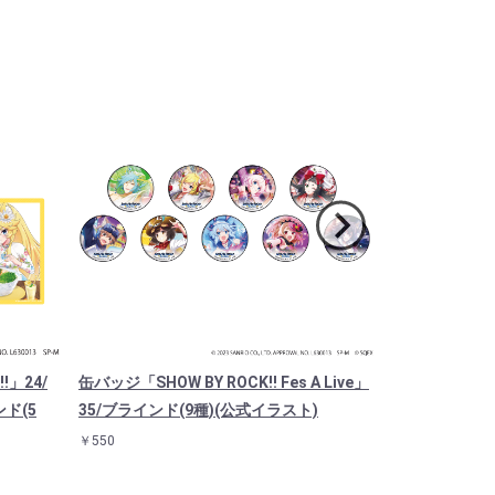
!」24/
缶バッジ「SHOW BY ROCK!! Fes A Live」
缶バッジ「SHOW
ド(5
35/ブラインド(9種)(公式イラスト)
ルポップver.
しイラスト)
￥550
￥550