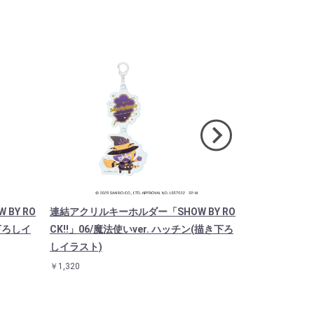
BY RO
連結アクリルキーホルダー「SHOW BY RO
キャラアクリル
き下ろしイ
CK!!」06/魔法使いver. ハッチン(描き下ろ
CK!!」14/
しイラスト)
スタ）
￥1,320
￥1,925