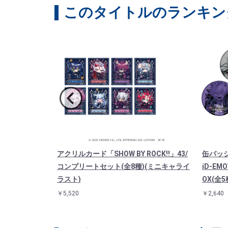
このタイトルのランキン
Y ROCK!!」
アクリルカード「SHOW BY ROCK!!」43/
缶バッジ「
D(描き下ろしイ
コンプリートセット(全8種)(ミニキャライ
iD-E
ラスト)
OX(全5
￥5,520
￥2,640