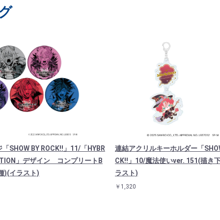
グ
SHOW BY ROCK!!」11/「HYBR
連結アクリルキーホルダー「SHOW 
MOTION」デザイン コンプリートB
CK!!」10/魔法使いver. 151(描
種)(イラスト)
ラスト)
￥1,320