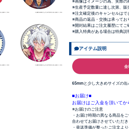
※画像はイメージの為、実際の
※生産予定数量に達し次第、販
※注文確定後のキャンセルはで
※商品の返品・交換は承ってお
※開封結果はご注文履歴にてご
※購入特典がある場合は特典説
アイテム説明
全
65mmと少し大きめサイズの
■お届け■
お届けはご入金を頂いてか
※お届けのご注意
・お届け時期の異なる商品をご
合わせてお届けさせていただき
・発送準備が整ったご注文より