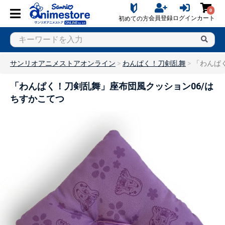
0
会員登録
ログイン
カート
初めての方
サンリオアニメストアオンライン
わんぱく！刀剣乱舞
「わんぱ
「わんぱく！刀剣乱舞」座布団風クッション06/は
ちすかこてつ