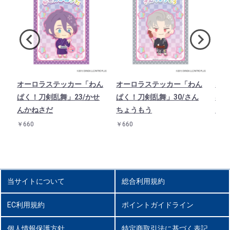
ド
オーロラステッカー「わん
オーロラステッカー「わん
オー
1
ぱく！刀剣乱舞」23/かせ
ぱく！刀剣乱舞」30/さん
ぱく
んかねさだ
ちょうもう
んば
￥660
￥660
￥66
当サイトについて
総合利用規約
EC利用規約
ポイントガイドライン
個人情報保護方針
特定商取引法に基づく表記