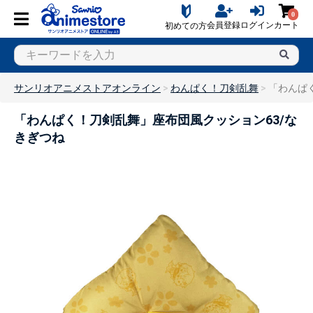
0
会員登録
ログイン
カート
初めての方
サンリオアニメストアオンライン
わんぱく！刀剣乱舞
「わんぱ
「わんぱく！刀剣乱舞」座布団風クッション63/な
きぎつね