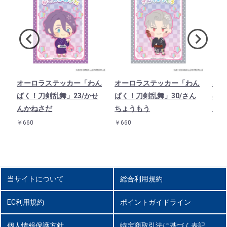
ド
オーロラステッカー「わん
オーロラステッカー「わん
オー
1
ぱく！刀剣乱舞」23/かせ
ぱく！刀剣乱舞」30/さん
ぱく
んかねさだ
ちょうもう
んば
￥660
￥660
￥66
当サイトについて
総合利用規約
EC利用規約
ポイントガイドライン
個人情報保護方針
特定商取引法に基づく表記