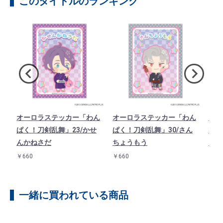
このタイトルのランキング
ド
オーロラステッカー「わん
オーロラステッカー「わん
オー
1
ぱく！刀剣乱舞」23/かせ
ぱく！刀剣乱舞」30/さん
ぱく
んかねさだ
ちょうもう
んば
￥660
￥660
￥66
一緒に買われている商品