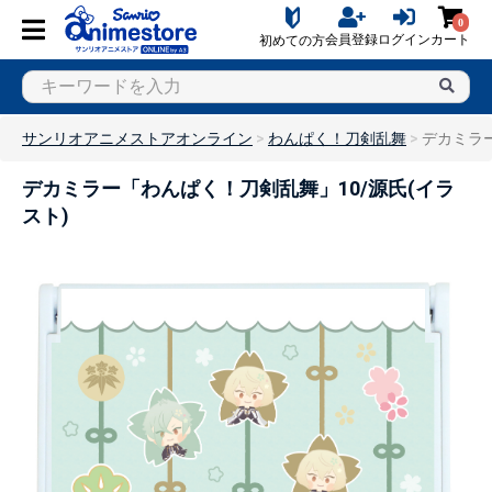
0
会員登録
ログイン
カート
初めての方
サンリオアニメストアオンライン
わんぱく！刀剣乱舞
デカミラー
デカミラー「わんぱく！刀剣乱舞」10/源氏(イラ
スト)