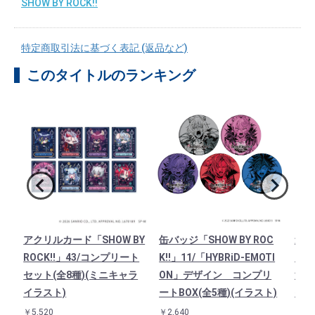
SHOW BY ROCK!!
特定商取引法に基づく表記 (返品など)
このタイトルのランキング
O
アクリルカード「SHOW BY
缶バッジ「SHOW BY ROC
連結
フル
ROCK!!」43/コンプリート
K!!」11/「HYBRiD-EMOTI
「SH
し
セット(全8種)(ミニキャラ
ON」デザイン コンプリ
法使
イラスト)
ートBOX(全5種)(イラスト)
イラ
￥5,520
￥2,640
￥1,3