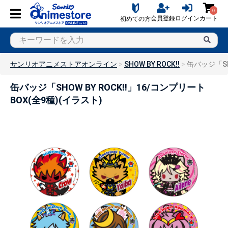
0
会員登録
ログイン
カート
初めての方
サンリオアニメストアオンライン
SHOW BY ROCK!!
缶バッジ「SH
缶バッジ「SHOW BY ROCK!!」16/コンプリート
BOX(全9種)(イラスト)