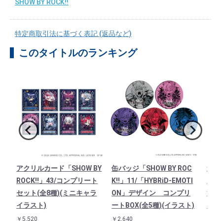
SHOW BY ROCK!!
特定商取引法に基づく表記 (返品など)
このタイトルのランキング
O
アクリルカード「SHOW BY
缶バッジ「SHOW BY ROC
連結
フル
ROCK!!」43/コンプリート
K!!」11/「HYBRiD-EMOTI
「SH
し
セット(全8種)(ミニキャラ
ON」デザイン コンプリ
法使
イラスト)
ートBOX(全5種)(イラスト)
イラ
￥5,520
￥2,640
￥1,3