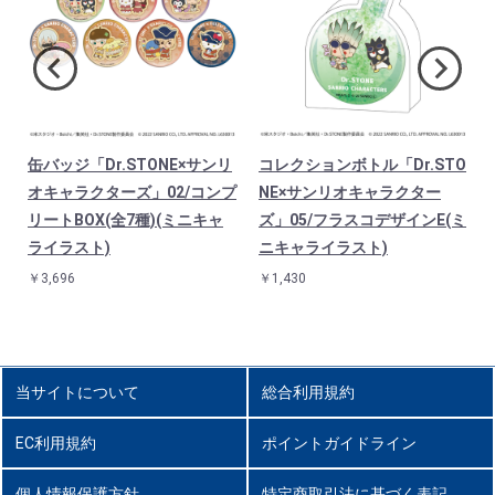
O
缶バッジ「Dr.STONE×サンリ
コレクションボトル「Dr.STO
オキャラクターズ」02/コンプ
NE×サンリオキャラクター
ミ
リートBOX(全7種)(ミニキャ
ズ」05/フラスコデザインE(ミ
ライラスト)
ニキャライラスト)
￥3,696
￥1,430
当サイトについて
総合利用規約
EC利用規約
ポイントガイドライン
個人情報保護方針
特定商取引法に基づく表記