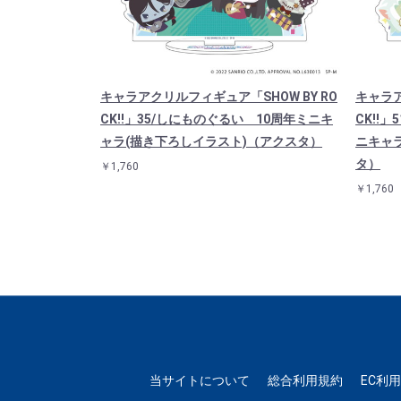
OW BY RO
キャラアクリルフィギュア「SHOW BY RO
キャラア
？ 10周年ミニ
CK!!」35/しにものぐるい 10周年ミニキ
CK!!」
)（アクスタ）
ャラ(描き下ろしイラスト)（アクスタ）
ニキャ
タ）
￥1,760
￥1,760
当サイトについて
総合利用規約
EC利