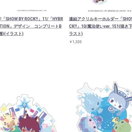
SHOW BY ROCK!!」11/「HYBR
連結アクリルキーホルダー「SHOW 
MOTION」デザイン コンプリートB
CK!!」10/魔法使いver. 151(描
種)(イラスト)
ラスト)
￥1,320