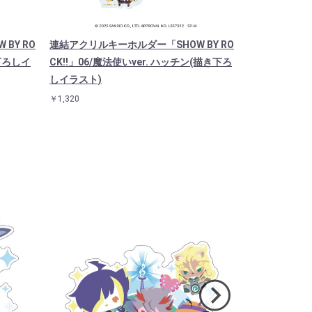
BY RO
連結アクリルキーホルダー「SHOW BY RO
キャラアクリル
き下ろしイ
CK!!」06/魔法使いver. ハッチン(描き下ろ
CK!!」14/
しイラスト)
スタ）
￥1,320
￥1,925