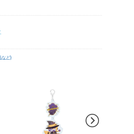
ド
品など)