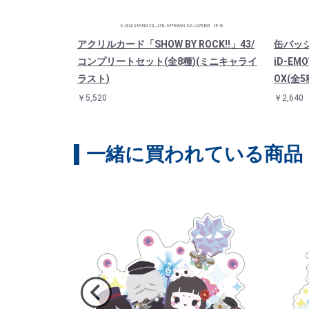
Y ROCK!!」
アクリルカード「SHOW BY ROCK!!」43/
缶バッジ「
D(描き下ろしイ
コンプリートセット(全8種)(ミニキャライ
iD-E
ラスト)
OX(全5
￥5,520
￥2,640
一緒に買われている商品