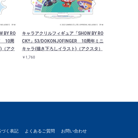
BY RO
キャラアクリルフィギュア「SHOW BY RO
キャラアクリル
ド 10周
CK!!」53/DOKONJOFINGER 10周年ミニ
CK!!」29/
)（アク
キャラ(描き下ろしイラスト)（アクスタ）
年ミニキャラ(
スタ）
￥1,760
￥1,760
基づく表記
よくあるご質問
お問い合わせ