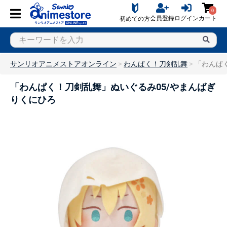
0
会員登録
ログイン
カート
初めての方
サンリオアニメストアオンライン
わんぱく！刀剣乱舞
「わんぱ
「わんぱく！刀剣乱舞」ぬいぐるみ05/やまんばぎ
りくにひろ