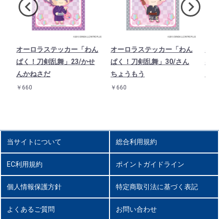
ド
オーロラステッカー「わん
オーロラステッカー「わん
オー
1
ぱく！刀剣乱舞」23/かせ
ぱく！刀剣乱舞」30/さん
ぱく
んかねさだ
ちょうもう
んば
￥660
￥660
￥66
当サイトについて
総合利用規約
EC利用規約
ポイントガイドライン
個人情報保護方針
特定商取引法に基づく表記
よくあるご質問
お問い合わせ