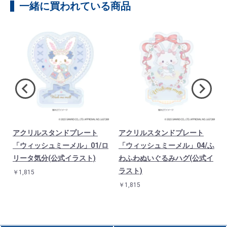
一緒に買われている商品
アクリルスタンドプレート
アクリルスタンドプレート
「ウィッシュミーメル」01/ロ
「ウィッシュミーメル」04/ふ
)
リータ気分(公式イラスト)
わふわぬいぐるみハグ(公式イ
ラスト)
￥1,815
￥1,815