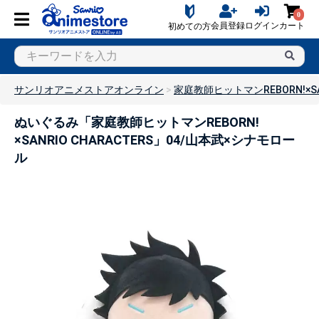
0
会員登録
ログイン
カート
初めての方
サンリオアニメストアオンライン
家庭教師ヒットマンREBORN!×SAN
ぬいぐるみ「家庭教師ヒットマンREBORN!
×SANRIO CHARACTERS」04/山本武×シナモロー
ル