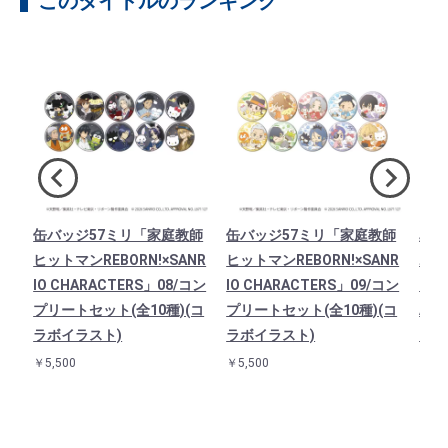
このタイトルのランキング
ト
缶バッジ57ミリ「家庭教師
缶バッジ57ミリ「家庭教師
星型
B
ヒットマンREBORN!×SANR
ヒットマンREBORN!×SANR
ホル
TE
IO CHARACTERS」08/コン
IO CHARACTERS」09/コン
マンR
ポム
プリートセット(全10種)(コ
プリートセット(全10種)(コ
AR
ラボイラスト)
ラボイラスト)
ド(
￥5,500
￥5,500
￥90