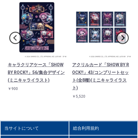
Y
キャラクリアケース「SHOW
アクリルカード「SHOW BY R
BY ROCK!!」56/集合デザイン
OCK!!」43/コンプリートセッ
(ミニキャライラスト)
ト(全8種)(ミニキャライラス
ト)
￥900
￥5,520
当サイトについて
総合利用規約