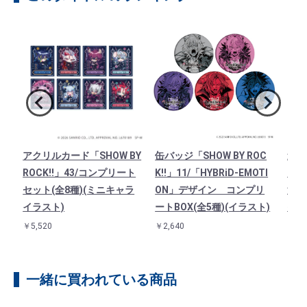
ア
アクリルカード「SHOW BY
缶バッジ「SHOW BY ROC
連結
/イ
ROCK!!」43/コンプリート
K!!」11/「HYBRiD-EMOTI
「SH
）
セット(全8種)(ミニキャラ
ON」デザイン コンプリ
法使
イラスト)
ートBOX(全5種)(イラスト)
イラ
￥5,520
￥2,640
￥1,3
一緒に買われている商品