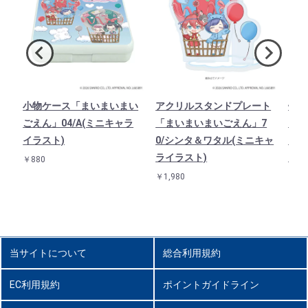
ご
小物ケース「まいまいまい
アクリルスタンドプレート
缶バ
セ
ごえん」04/A(ミニキャラ
「まいまいまいごえん」7
えん
イ
イラスト)
0/シンタ＆ワタル(ミニキャ
ット
ライラスト)
ラス
￥880
￥1,980
￥4,4
当サイトについて
総合利用規約
EC利用規約
ポイントガイドライン