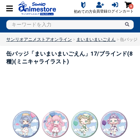
0
会員登録
ログイン
カート
初めての方
サンリオアニメストアオンライン
まいまいまいごえん
缶バッジ「
缶バッジ「まいまいまいごえん」17/ブラインド(8
種)(ミニキャライラスト)