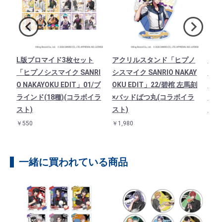
ノ
L版ブロマイド3枚セット
アクリルスタンド「ヒプノ
ゆら
AY
「ヒプノシスマイク SANRI
シスマイク SANRIO NAKAY
「ヒ
寂雷
O NAKAYOKU EDIT」01/ブ
OKU EDIT」22/碧棺 左馬刻
O N
ラ
ラインド(18種)(コラボイラ
×バッドばつ丸(コラボイラ
田 
スト)
スト)
ボイ
￥550
￥1,980
￥1,1
一緒に買われている商品