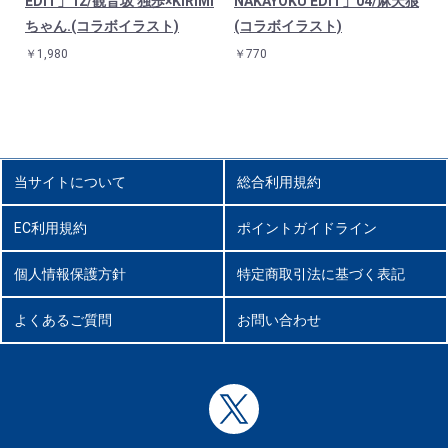
ト
EDIT」12/観音坂 独歩×KIRIMI
NAKAYOKU EDIT」04/麻天狼
ちゃん.(コラボイラスト)
(コラボイラスト)
￥1,980
￥770
当サイトについて
総合利用規約
EC利用規約
ポイントガイドライン
個人情報保護方針
特定商取引法に基づく表記
よくあるご質問
お問い合わせ