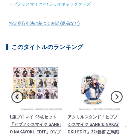
ヒプノシスマイク×サンリオキャラクターズ
特定商取引法に基づく表記 (返品など)
このタイトルのランキング
ノ
L版ブロマイド3枚セット
アクリルスタンド「ヒプノ
ゆら
AY
「ヒプノシスマイク SANRI
シスマイク SANRIO NAKAY
「ヒ
寂雷
O NAKAYOKU EDIT」01/ブ
OKU EDIT」22/碧棺 左馬刻
O N