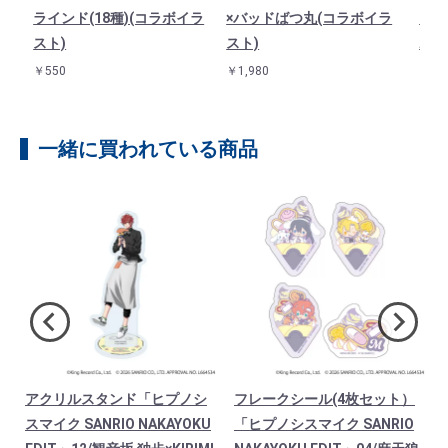
ラ
ラインド(18種)(コラボイラ
×バッドばつ丸(コラボイラ
田 
スト)
スト)
ボイ
￥550
￥1,980
￥1,1
一緒に買われている商品
アクリルスタンド「ヒプノシ
フレークシール(4枚セット）
スマイク SANRIO NAKAYOKU
「ヒプノシスマイク SANRIO