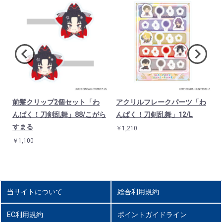
前髪クリップ2個セット「わ
アクリルフレークパーツ「わ
んぱく！刀剣乱舞」88/こがら
んぱく！刀剣乱舞」12/L
すまる
￥1,210
￥1,100
当サイトについて
総合利用規約
EC利用規約
ポイントガイドライン