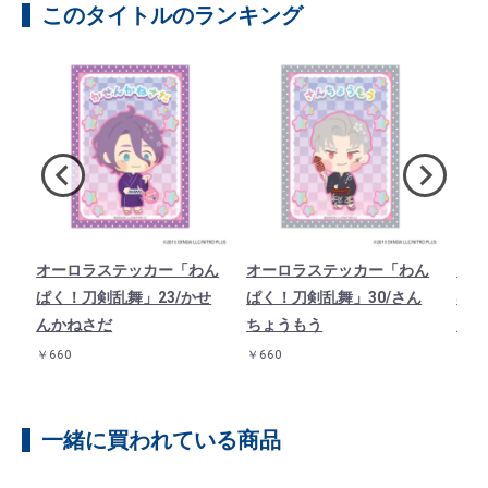
このタイトルのランキング
ド
オーロラステッカー「わん
オーロラステッカー「わん
オー
1
ぱく！刀剣乱舞」23/かせ
ぱく！刀剣乱舞」30/さん
ぱく
んかねさだ
ちょうもう
んば
￥660
￥660
￥66
一緒に買われている商品