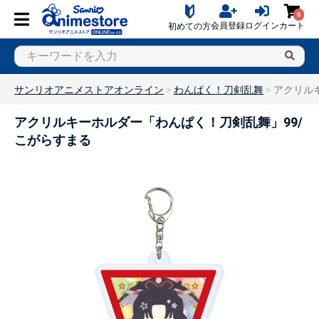
0
会員登録
ログイン
カート
初めての方
サンリオアニメストアオンライン
わんぱく！刀剣乱舞
アクリル
アクリルキーホルダー「わんぱく！刀剣乱舞」99/
こがらすまる