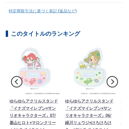
特定商取引法に基づく表記 (返品など)
このタイトルのランキング
ー
ゆらゆらアクリルスタンド
ゆらゆらアクリルスタンド
ゆら
ン
「イナズマイレブン×サン
「イナズマイレブン×サン
「イ
/
リオキャラクターズ」07/
リオキャラクターズ」06/
リオ
ム
基山ヒロト×マロンクリー
緑川リュウジ×けろけろけ
鬼道