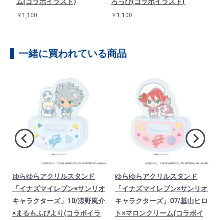
ム(コラボイラスト)
ろっぴ(コラボイラスト)
(コ
￥1,100
￥1,100
￥1,1
一緒に買われている商品
ゆらゆらアクリルスタンド
ゆらゆらアクリルスタンド
ク
「イナズマイレブン×サンリオ
「イナズマイレブン×サンリオ
キャラクターズ」10/涼野風介
キャラクターズ」07/基山ヒロ
×まるもふびより(コラボイラ
ト×マロンクリーム(コラボイ