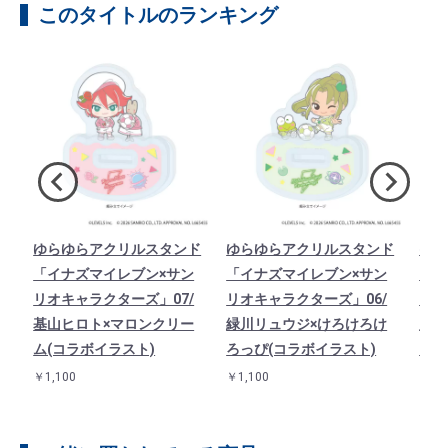
このタイトルのランキング
ー
ゆらゆらアクリルスタンド
ゆらゆらアクリルスタンド
ゆら
ン
「イナズマイレブン×サン
「イナズマイレブン×サン
「イ
/
リオキャラクターズ」07/
リオキャラクターズ」06/
リオ
ム
基山ヒロト×マロンクリー
緑川リュウジ×けろけろけ
鬼道
ム(コラボイラスト)
ろっぴ(コラボイラスト)
(コ
￥1,100
￥1,100
￥1,1