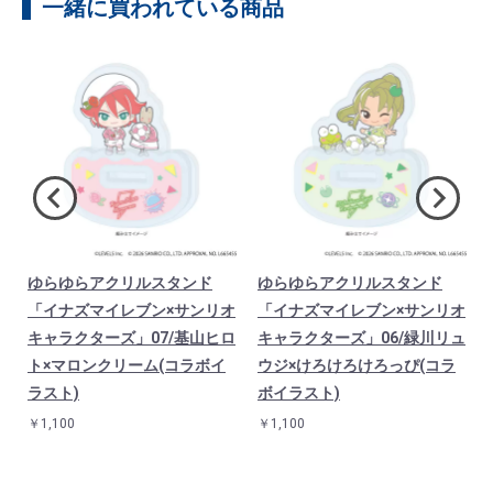
一緒に買われている商品
ゆらゆらアクリルスタンド
ゆらゆらアクリルスタンド
オ
「イナズマイレブン×サンリオ
「イナズマイレブン×サンリオ
照
キャラクターズ」07/基山ヒロ
キャラクターズ」06/緑川リュ
ト×マロンクリーム(コラボイ
ウジ×けろけろけろっぴ(コラ
ラスト)
ボイラスト)
￥1,100
￥1,100