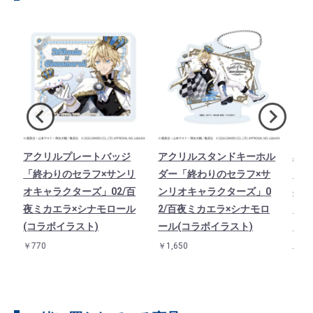
ト
アクリルプレートバッジ
アクリルスタンドキーホル
星型
リ
「終わりのセラフ×サンリ
ダー「終わりのセラフ×サ
リル
百
オキャラクターズ」02/百
ンリオキャラクターズ」0
のセ
ラ
夜ミカエラ×シナモロール
2/百夜ミカエラ×シナモロ
クタ
(コラボイラスト)
ール(コラボイラスト)
ラ×
ラス
￥770
￥1,650
￥1,3