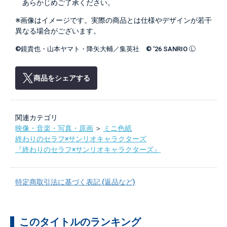
あらかじめご了承ください。
※画像はイメージです。実際の商品とは仕様やデザインが若干
異なる場合がございます。
©鏡貴也・山本ヤマト・降矢大輔／集英社 © '26 SANRIO Ⓛ
商品をシェアする
関連カテゴリ
映像・音楽・写真・原画
＞
ミニ色紙
終わりのセラフ×サンリオキャラクターズ
『終わりのセラフ×サンリオキャラクターズ』
特定商取引法に基づく表記 (返品など)
このタイトルのランキング