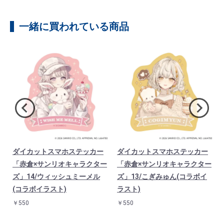
一緒に買われている商品
×
ダイカットスマホステッカー
ダイカットスマホステッカー
/
「赤倉×サンリオキャラクター
「赤倉×サンリオキャラクター
ズ」14/ウィッシュミーメル
ズ」13/こぎみゅん(コラボイ
(コラボイラスト)
ラスト)
￥550
￥550