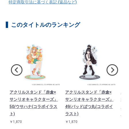
特定商取引法に基づく表記 (返品など)
このタイトルのランキング
×
アクリルスタンド「赤倉×
アクリルスタンド「赤倉×
アク
」
サンリオキャラクターズ」
サンリオキャラクターズ」
サン
イ
50/ウサハナ(コラボイラス
49/バッドばつ丸(コラボイ
48
ト)
ラスト)
ラス
￥1,870
￥1,870
￥1,8