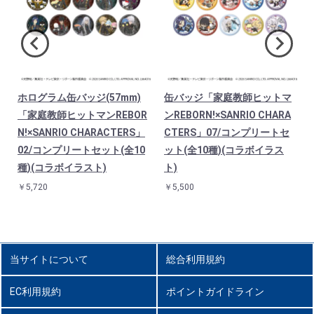
ホログラム缶バッジ(57mm)
缶バッジ「家庭教師ヒットマ
O
「家庭教師ヒットマンREBOR
ンREBORN!×SANRIO CHARA
N!×SANRIO CHARACTERS」
CTERS」07/コンプリートセ
02/コンプリートセット(全10
ット(全10種)(コラボイラス
種)(コラボイラスト)
ト)
￥5,720
￥5,500
当サイトについて
総合利用規約
EC利用規約
ポイントガイドライン