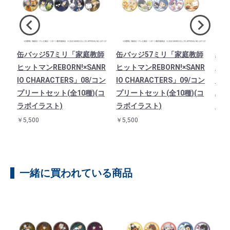
ト
缶バッジ57ミリ「家庭教師
缶バッジ57ミリ「家庭教師
星型
B
ヒットマンREBORN!×SANR
ヒットマンREBORN!×SANR
ホル
TE
IO CHARACTERS」08/コン
IO CHARACTERS」09/コン
マンR
ポム
プリートセット(全10種)(コ
プリートセット(全10種)(コ
AR
ラボイラスト)
ラボイラスト)
ド(
￥5,500
￥5,500
￥90
一緒に買われている商品