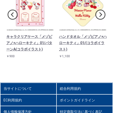
キャラクリアケース「メゾピ
ハンドタオル「メゾピアノ×ハ
コ
アノ×ハローキティ」01/パタ
ローキティ」01/(コラボイラ
ーンA(コラボイラスト)
スト)
￥900
￥1,100
当サイトについて
総合利用規約
EC利用規約
ポイントガイドライン
個人情報保護方針
特定商取引法に基づく表記