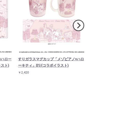
×ハロー
すりガラスマグカップ「メゾピアノ×ハロ
アクリルぷち
ラスト)
ーキティ」01/(コラボイラスト)
ーキティ」01
(コラボイラス
￥2,420
￥5,940