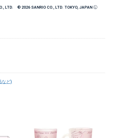
, LTD. © 2026 SANRIO CO., LTD. TOKYO, JAPAN Ⓛ
品など)