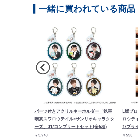
一緒に買われている商品
茶スワロウテ
パーツ付きアクリルキーホルダー「執事
L版ブ
」06/能見×
喫茶スワロウテイル×サンリオキャラクタ
ロウテ
ーズ」01/コンプリートセット(全6種)
1/ブラ
￥5,940
￥550