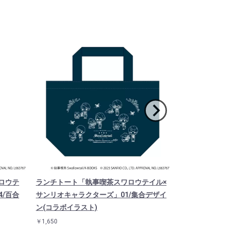
ロウテ
ランチトート「執事喫茶スワロウテイル×
キャラクリア
4/百合
サンリオキャラクターズ」01/集合デザイ
テイル×サンリ
ン(コラボイラスト)
合デザイン(コ
￥1,650
￥900