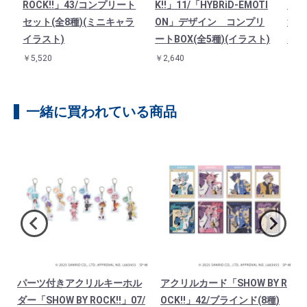
フル
ROCK!!」43/コンプリート
K!!」11/「HYBRiD-EMOTI
「SH
し
セット(全8種)(ミニキャラ
ON」デザイン コンプリ
法使
イラスト)
ートBOX(全5種)(イラスト)
イラ
￥5,520
￥2,640
￥1,3
一緒に買われている商品
パーツ付きアクリルキーホル
アクリルカード「SHOW BY R
ラ
ダー「SHOW BY ROCK!!」07/
OCK!!」42/ブラインド(8種)