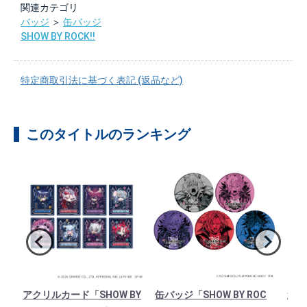
関連カテゴリ
バッジ
＞
缶バッジ
SHOW BY ROCK!!
特定商取引法に基づく表記 (返品など)
このタイトルのランキング
O
アクリルカード「SHOW BY
缶バッジ「SHOW BY ROC
連結