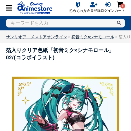
0
会員登録
ログイン
カート
初めての方
サンリオアニメストアオンライン
初音ミク×シナモロール
箔入り
箔入りクリア色紙「初音ミク×シナモロール」
02/(コラボイラスト)