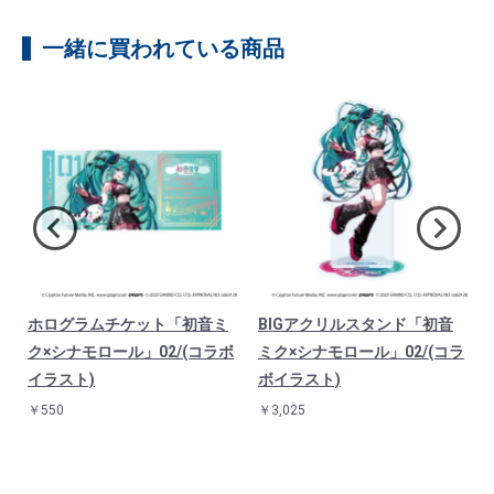
一緒に買われている商品
ホログラムチケット「初音ミ
BIGアクリルスタンド「初音
ク×シナモロール」02/(コラボ
ミク×シナモロール」02/(コラ
)
イラスト)
ボイラスト)
￥550
￥3,025