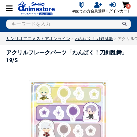
0
会員登録
ログイン
カート
初めての方
サンリオアニメストアオンライン
わんぱく！刀剣乱舞
アクリル
アクリルフレークパーツ「わんぱく！刀剣乱舞」
19/S