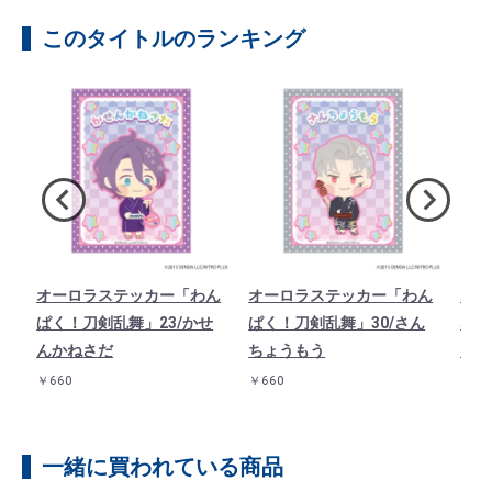
このタイトルのランキング
ド
オーロラステッカー「わん
オーロラステッカー「わん
オー
1
ぱく！刀剣乱舞」23/かせ
ぱく！刀剣乱舞」30/さん
ぱく
んかねさだ
ちょうもう
んば
￥660
￥660
￥66
一緒に買われている商品