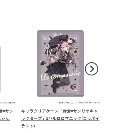
倉×サン
キャラクリアケース「赤倉×サンリオキャ
キャラクリア
ちゃん.
ラクターズ」31/ルロロマニック(コラボイ
ラクターズ」2
ラスト)
ト)