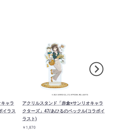
オキャラ
アクリルスタンド「赤倉×サンリオキャラ
アクリルスタ
ボイラス
クターズ」47/あひるのペックル(コラボイ
クターズ」46
ラスト)
ト)
￥1,870
￥1,870