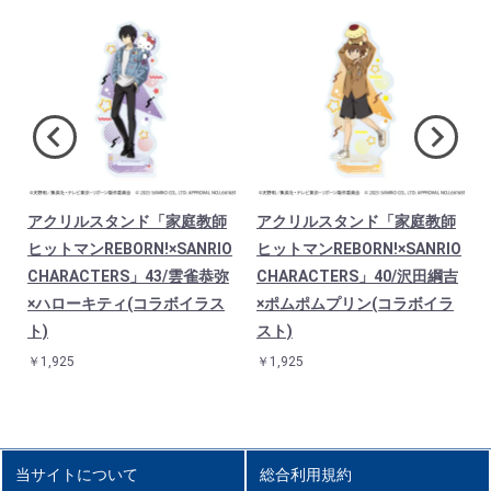
アクリルスタンド「家庭教師
アクリルスタンド「家庭教師
O
ヒットマンREBORN!×SANRIO
ヒットマンREBORN!×SANRIO
CHARACTERS」43/雲雀恭弥
CHARACTERS」40/沢田綱吉
×ハローキティ(コラボイラス
×ポムポムプリン(コラボイラ
ト)
スト)
￥1,925
￥1,925
当サイトについて
総合利用規約