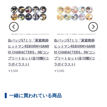
ト
缶バッジ57ミリ「家庭教師
缶バッジ57ミリ「家庭教師
星型
B
ヒットマンREBORN!×SANR
ヒットマンREBORN!×SANR
ホル
TE
IO CHARACTERS」08/コン
IO CHARACTERS」09/コン
マンR
ポム
プリートセット(全10種)(コ
プリートセット(全10種)(コ
AR
ラボイラスト)
ラボイラスト)
ド(
￥5,500
￥5,500
￥90
一緒に買われている商品