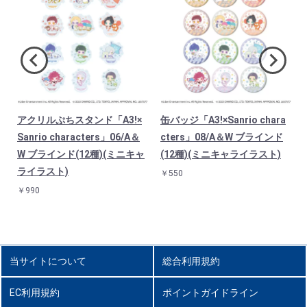
アクリルぷちスタンド「A3!×
缶バッジ「A3!×Sanrio chara
イ
Sanrio characters」06/A＆
cters」08/A＆W ブラインド
ス
W ブラインド(12種)(ミニキャ
(12種)(ミニキャライラスト)
ライラスト)
￥550
￥990
当サイトについて
総合利用規約
EC利用規約
ポイントガイドライン