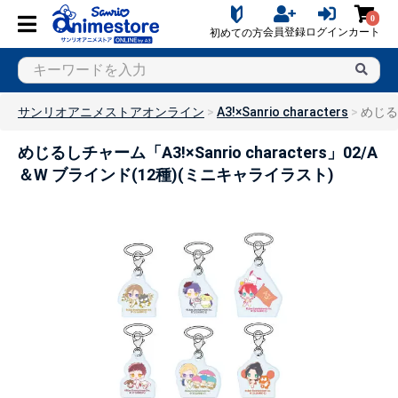
0
会員登録
ログイン
カート
初めての方
サンリオアニメストアオンライン
A3!×Sanrio characters
めじるし
めじるしチャーム「A3!×Sanrio characters」02/A
＆W ブラインド(12種)(ミニキャライラスト)