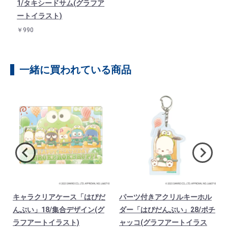
1/タキシードサム(グラフア
ートイラスト)
￥990
一緒に買われている商品
キャラクリアケース「はぴだ
パーツ付きアクリルキーホル
ー
んぶい」18/集合デザイン(グ
ダー「はぴだんぶい」28/ポチ
ラフアートイラスト)
ャッコ(グラフアートイラス