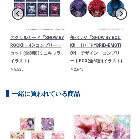
ア
アクリルカード「SHOW BY
缶バッジ「SHOW BY ROC
連結
/イ
ROCK!!」43/コンプリート
K!!」11/「HYBRiD-EMOTI
「SH
）
セット(全8種)(ミニキャラ
ON」デザイン コンプリ
法使
イラスト)
ートBOX(全5種)(イラスト)
イラ
￥5,520
￥2,640
￥1,3
一緒に買われている商品