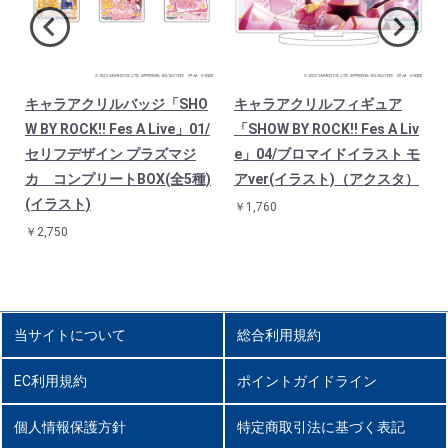
キャラアクリルバッジ「SHO
キャラアクリルフィギュア
v
W BY ROCK!! Fes A Live」01/
「SHOW BY ROCK!! Fes A Liv
ジ
セリフデザイン プラズマジ
e」04/ブロマイドイラスト モ
ク
カ コンプリートBOX(全5種)
アver(イラスト)（アクスタ）
(イラスト)
￥1,760
￥2,750
当サイトについて
総合利用規約
EC利用規約
ポイントガイドライン
個人情報保護方針
特定商取引法に基づく表記