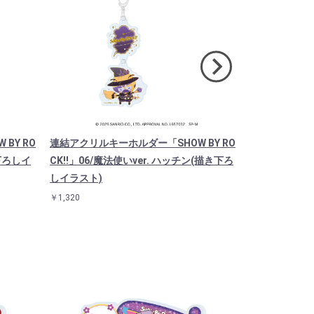
BY RO
連結アクリルキーホルダー「SHOW BY RO
キャラアクリル
き下ろしイ
CK!!」06/魔法使いver. ハッチン(描き下ろ
CK!!」08/
しイラスト)
￥1,760
￥1,320