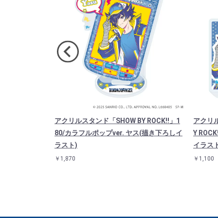
ー「SHOW B
アクリルスタンド「SHOW BY ROCK!!」1
アクリル
ジャロップ(描き下
80/カラフルポップver. ヤス(描き下ろしイ
Y RO
ラスト)
イラスト
￥1,870
￥1,100