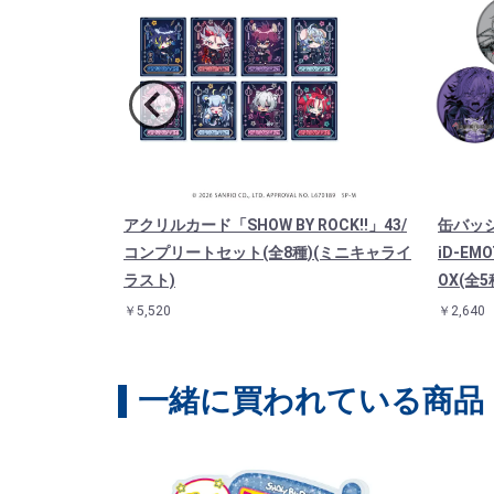
OW BY RO
アクリルカード「SHOW BY ROCK!!」43/
缶バッジ「
)（アクスタ）
コンプリートセット(全8種)(ミニキャライ
iD-E
ラスト)
OX(全5
￥5,520
￥2,640
一緒に買われている商品