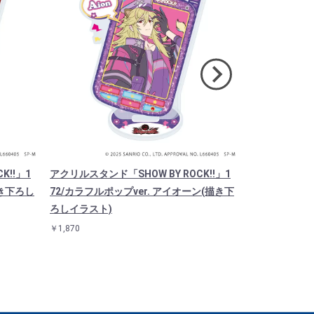
K!!」1
アクリルスタンド「SHOW BY ROCK!!」1
アクリルスタンド
描き下ろし
72/カラフルポップver. アイオーン(描き下
78/カラフルポ
ろしイラスト)
ろしイラスト)
￥1,870
￥1,870