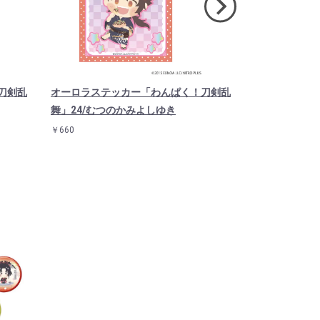
刀剣乱
オーロラステッカー「わんぱく！刀剣乱
オーロラステ
舞」24/むつのかみよしゆき
舞」19/みか
￥660
￥660