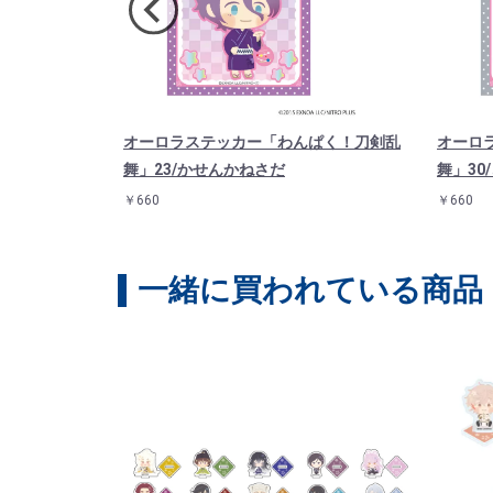
「わんぱく！
オーロラステッカー「わんぱく！刀剣乱
オーロ
ゆき
舞」23/かせんかねさだ
舞」30
￥660
￥660
一緒に買われている商品