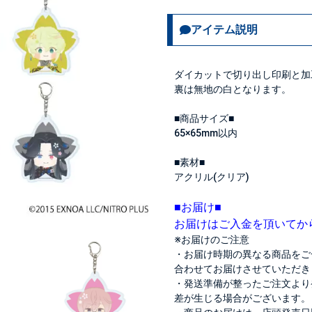
アイテム説明
ダイカットで切り出し印刷と加
裏は無地の白となります。
■商品サイズ■
65×65mm以内
■素材■
アクリル(クリア)
■お届け■
お届けはご入金を頂いてか
※お届けのご注意
・お届け時期の異なる商品をご
合わせてお届けさせていただき
・発送準備が整ったご注文より
差が生じる場合がございます。