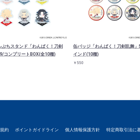
ルぷちスタンド「わんぱく！刀剣
缶バッジ「わんぱく！刀剣乱舞」5
9/コンプリートBOX(全10種)
インド(10種)
￥550
用規約
ポイントガイドライン
個人情報保護方針
特定商取引法に