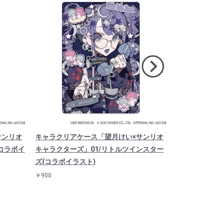
サンリオ
キャラクリアケース「望月けい×サンリオ
キャラクリア
コラボイ
キャラクターズ」01/リトルツインスター
キャラクターズ
ズ(コラボイラスト)
ト)
￥900
￥900