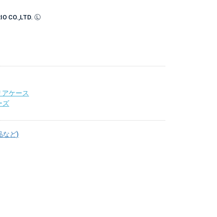
O CO.,LTD. Ⓛ
リアケース
ーズ
品など)