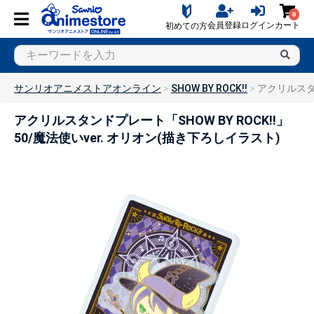
0
会員登録
ログイン
カート
初めての方
サンリオアニメストアオンライン
SHOW BY ROCK!!
アクリルスタン
アクリルスタンドプレート「SHOW BY ROCK!!」
50/魔法使いver. オリオン(描き下ろしイラスト)