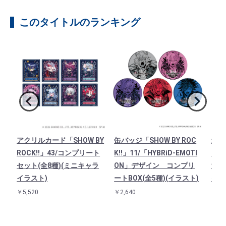
このタイトルのランキング
ア
アクリルカード「SHOW BY
缶バッジ「SHOW BY ROC
連結
/イ
ROCK!!」43/コンプリート
K!!」11/「HYBRiD-EMOTI
「SH
）
セット(全8種)(ミニキャラ
ON」デザイン コンプリ
法使
イラスト)
ートBOX(全5種)(イラスト)
イラ
￥5,520
￥2,640
￥1,3