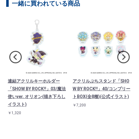
一緒に買われている商品
Y
連結アクリルキーホルダー
アクリルぷちスタンド「SHO
「SHOW BY ROCK!!」03/魔法
W BY ROCK!!」40/コンプリー
使いver. オリオン(描き下ろし
トBOX(全8種)(公式イラスト)
イラスト)
￥7,200
￥1,320