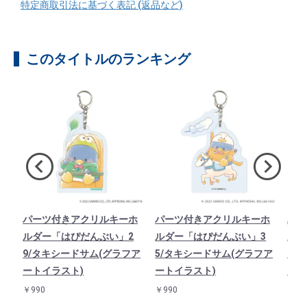
特定商取引法に基づく表記 (返品など)
このタイトルのランキング
ホ
パーツ付きアクリルキーホ
パーツ付きアクリルキーホ
パー
2
ルダー「はぴだんぶい」2
ルダー「はぴだんぶい」3
ルダ
ア
9/タキシードサム(グラフア
5/タキシードサム(グラフア
1/
ートイラスト)
ートイラスト)
ート
￥990
￥990
￥99