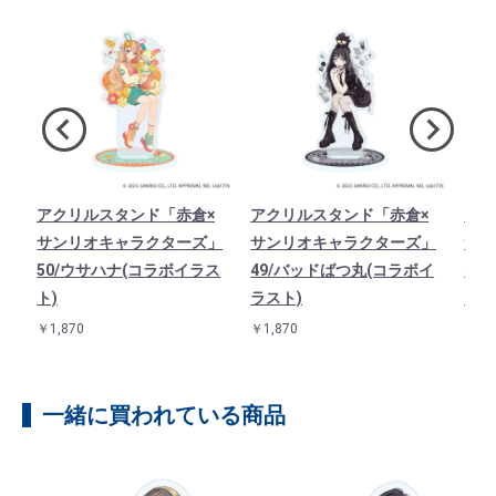
×
アクリルスタンド「赤倉×
アクリルスタンド「赤倉×
アク
」
サンリオキャラクターズ」
サンリオキャラクターズ」
サン
イ
50/ウサハナ(コラボイラス
49/バッドばつ丸(コラボイ
48
ト)
ラスト)
ラス
￥1,870
￥1,870
￥1,8
一緒に買われている商品