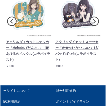
は
アクリルダイカットステッカ
アクリルダイカットステッカ
ッ
ー「赤倉×はぴだんぶい」10/
ー「赤倉×はぴだんぶい」12/
あひるのペックル(コラボイラ
バッドばつ丸(コラボイラス
スト)
ト)
￥880
￥880
当サイトについて
総合利用規約
EC利用規約
ポイントガイドライン