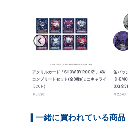
Y ROCK!!」
アクリルカード「SHOW BY ROCK!!」43/
缶バッジ「
D(描き下ろしイ
コンプリートセット(全8種)(ミニキャライ
iD-E
ラスト)
OX(全5
￥5,520
￥2,640
一緒に買われている商品