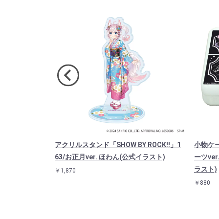
OW BY RO
アクリルスタンド「SHOW BY ROCK!!」1
小物ケース
ごはんver. ヤス
63/お正月ver. ほわん(公式イラスト)
ーツve
）
ラスト)
￥1,870
￥880