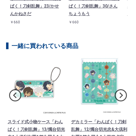
1
ぱく！刀剣乱舞」23/かせ
ぱく！刀剣乱舞」30/さん
ぱく
んかねさだ
ちょうもう
んば
￥660
￥660
￥66
一緒に買われている商品
スライド式小物ケース「わん
デカミラー「わんぱく！刀剣
リ
ぱく！刀剣乱舞」13/燭台切光
乱舞」12/燭台切光忠&大倶利