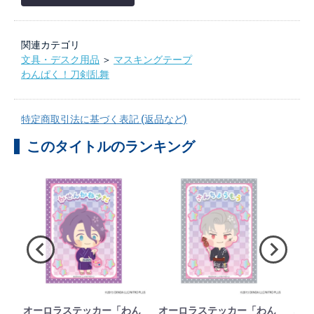
関連カテゴリ
文具・デスク用品
＞
マスキングテープ
わんぱく！刀剣乱舞
特定商取引法に基づく表記 (返品など)
このタイトルのランキング
ド
オーロラステッカー「わん
オーロラステッカー「わん
オー