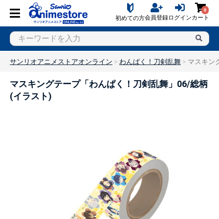
0
会員登録
ログイン
カート
初めての方
サンリオアニメストアオンライン
わんぱく！刀剣乱舞
マスキング
マスキングテープ「わんぱく！刀剣乱舞」06/総柄
(イラスト)