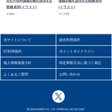
忠&大倶利伽羅&鶴丸国永&太
伽羅&鶴丸国永&太鼓鐘貞宗
鼓鐘貞宗(イラスト)
(イラスト)
￥660
￥1,100
当サイトについて
総合利用規約
EC利用規約
ポイントガイドライン
個人情報保護方針
特定商取引法に基づく表記
よくあるご質問
お問い合わせ
© 2026 SANRIO CO., LTD. APPROVAL NO.S612041