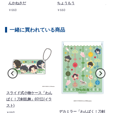
んかねさだ
ちょうもう
んば
￥660
￥660
￥66
一緒に買われている商品
スライド式小物ケース「わん
ぱく！刀剣乱舞」07/江(イラ
スト)
デカミラー「わんぱく！刀剣
￥660