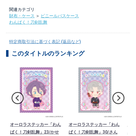
関連カテゴリ
財布・ケース
＞
ビニールパスケース
わんぱく！刀剣乱舞
特定商取引法に基づく表記 (返品など)
このタイトルのランキング
ド
オーロラステッカー「わん
オーロラステッカー「わん
オー
1
ぱく！刀剣乱舞」23/かせ
ぱく！刀剣乱舞」30/さん
ぱく