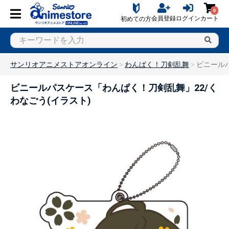
0
会員登録
ログイン
カート
初めての方
サンリオアニメストアオンライン
わんぱく！刀剣乱舞
ビニール
ビニールパスケース「わんぱく！刀剣乱舞」22/く
わなごう(イラスト)