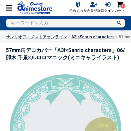
0
会員登録
ログイン
カート
初めての方
サンリオアニメストアオンライン
A3!×Sanrio characters
57mm
57mm缶デコカバー「A3!×Sanrio characters」06/
卯木 千景×ルロロマニック(ミニキャライラスト)