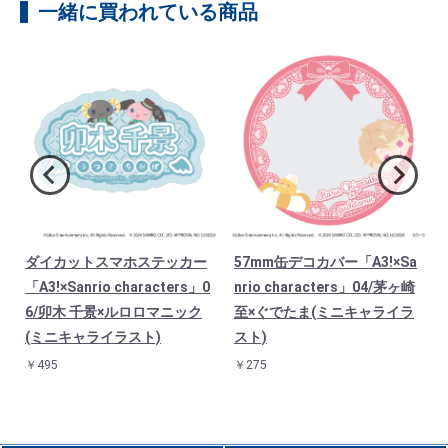
一緒に買われている商品
ダイカットスマホステッカー
57mm缶デコカバー「A3!×Sa
ル
「A3!×Sanrio characters」0
nrio characters」04/茅ヶ崎
6/卯木 千景×ルロロマニック
至×ぐでたま(ミニキャライラ
(ミニキャライラスト)
スト)
￥495
￥275