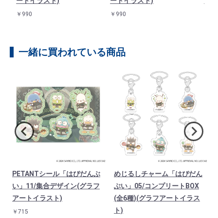
ートイラスト)
ートイラスト)
ート
￥990
￥990
￥99
一緒に買われている商品
PETANTシール「はぴだんぶ
めじるしチャーム「はぴだん
ば
い」11/集合デザイン(グラフ
ぶい」05/コンプリートBOX
アートイラスト)
(全6種)(グラフアートイラス
ト)
￥715