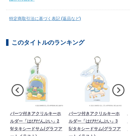
特定商取引法に基づく表記 (返品など)
このタイトルのランキング
ホ
パーツ付きアクリルキーホ
パーツ付きアクリルキーホ
パー
2
ルダー「はぴだんぶい」2
ルダー「はぴだんぶい」3
ルダ
ア
9/タキシードサム(グラフア
5/タキシードサム(グラフア
1/