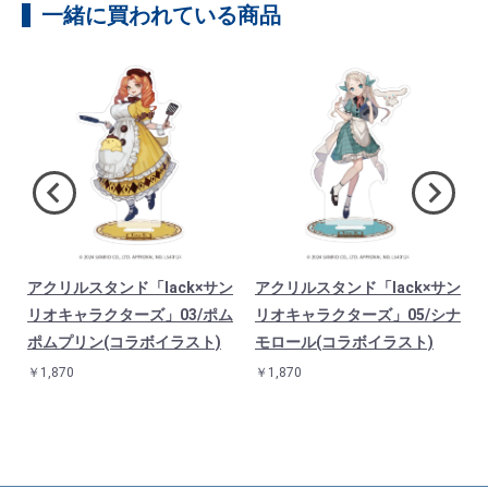
一緒に買われている商品
サ
アクリルスタンド「lack×サン
アクリルスタンド「lack×サン
バ
リオキャラクターズ」03/ポム
リオキャラクターズ」05/シナ
ス
ポムプリン(コラボイラスト)
モロール(コラボイラスト)
￥1,870
￥1,870