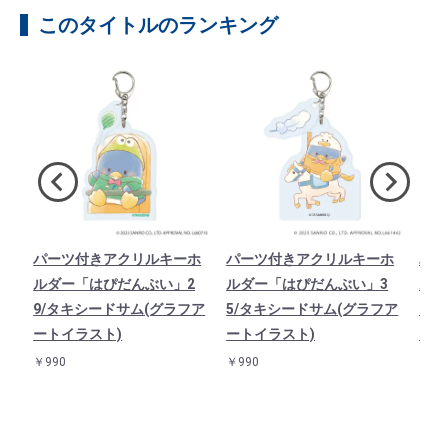
このタイトルのランキング
ホ
パーツ付きアクリルキーホ
パーツ付きアクリルキーホ
パー
2
ルダー「はぴだんぶい」2
ルダー「はぴだんぶい」3
ルダ
ア
9/タキシードサム(グラフア
5/タキシードサム(グラフア
1/
ートイラスト)
ートイラスト)
ート
￥990
￥990
￥99