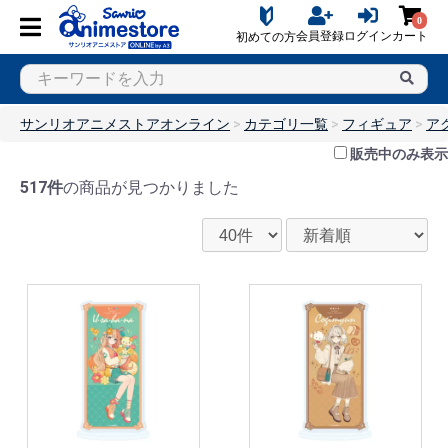
0
会員登録
ログイン
カート
初めての方
サンリオアニメストアオンライン
カテゴリ一覧
フィギュア
ア
販売中のみ表示
517件
の商品が見つかりました