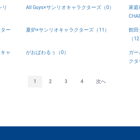
ンリ
All Guys×サンリオキャラクターズ（0）
家庭
CHA
クター
夏炉×サンリオキャラクターズ（11）
館田
（1
オキャ
がおぱわるぅ（0）
ガー
クタ
1
2
3
4
次へ