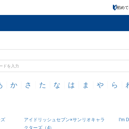
初めて
あ
か
さ
た
な
は
ま
や
ら
ーズ
アイドリッシュセブン×サンリオキャラ
I'm
クターズ（4）