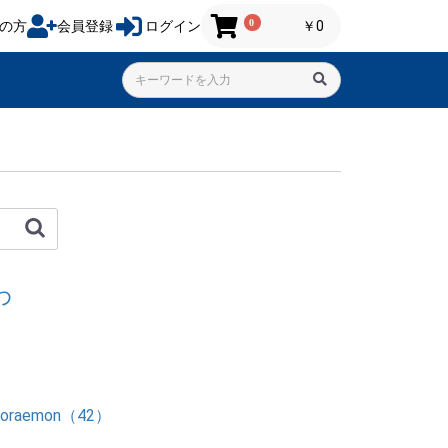
0
の方
会員登録
ログイン
￥0
わ
 Doraemon（42）