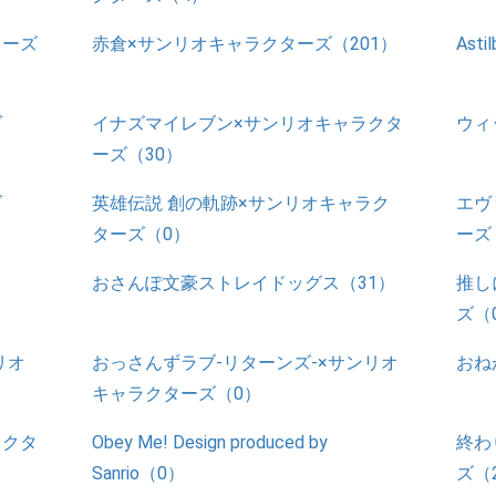
ターズ
赤倉×サンリオキャラクターズ（201）
Ast
ズ
イナズマイレブン×サンリオキャラクタ
ウィ
ーズ（30）
ズ
英雄伝説 創の軌跡×サンリオキャラク
エヴ
ターズ（0）
ーズ
おさんぽ文豪ストレイドッグス（31）
推し
ズ（
リオ
おっさんずラブ-リターンズ-×サンリオ
おね
キャラクターズ（0）
ラクタ
Obey Me! Design produced by
終わ
Sanrio（0）
ズ（