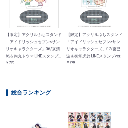
【限定】アクリルぷちスタンド
【限定】アクリルぷちスタンド
「アイドリッシュセブン×サン
「アイドリッシュセブン×サン
リオキャラクターズ」06/亥清
リオキャラクターズ」07/棗巳
悠＆狗丸トウマ LINEスタンプ
波＆御堂虎於 LINEスタンプver.
￥770
￥770
ver.
総合ランキング