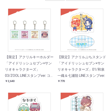
SOLD
SOLD
【限定】アクリルキーホルダー
【限定】アクリルぷちスタンド
「アイドリッシュセブン×サン
「アイドリッシュセブン×サン
リオキャラクターズ」
リオキャラクターズ」01/和泉
03/ZOOL LINEスタンプver. コ
一織＆七瀬陸 LINEスタンプver.
￥2,640
￥770
ンプリートBOX(全4種)(イラス
ト)
SOLD
SOLD