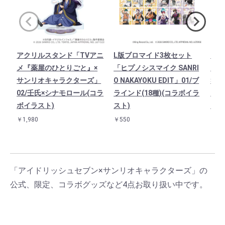
アクリルスタンド「TVアニ
L版ブロマイド3枚セット
キャ
メ『薬屋のひとりごと』×
「ヒプノシスマイク SANRI
ニメ
サンリオキャラクターズ」
O NAKAYOKU EDIT」01/ブ
×サ
02/壬氏×シナモロール(コラ
ラインド(18種)(コラボイラ
ズ」
ボイラスト)
スト)
(コ
￥1,980
￥550
￥90
「アイドリッシュセブン×サンリオキャラクターズ」の
公式、限定、コラボグッズなど4点お取り扱い中です。